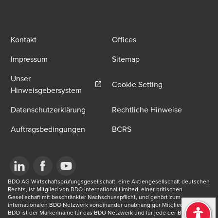
Kontakt
Offices
Impressum
Sitemap
Unser
Cookie Setting
Opens in a new window/tab
Hinweisgebersystem
Datenschutzerklärung
Rechtliche Hinweise
Auftragsbedingungen
BCRS
Opens in a new window/tab
BDO AG Wirtschaftsprüfungsgesellschaft, eine Aktiengesellschaft deutschen 
Opens in a new window/tab
Opens in a new window/tab
Rechts, ist Mitglied von BDO International Limited, einer britischen 
Gesellschaft mit beschränkter Nachschusspflicht, und gehört zum 
internationalen BDO Netzwerk voneinander unabhängiger Mitgliedsfirmen. 
BDO ist der Markenname für das BDO Netzwerk und für jede der BDO 