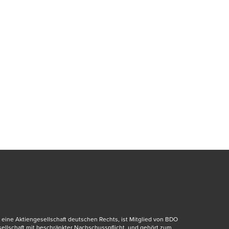
eine Aktiengesellschaft deutschen Rechts, ist Mitglied von BDO 
dow/tab
esellschaft mit beschränkter Nachschusspflicht, und gehört zum 