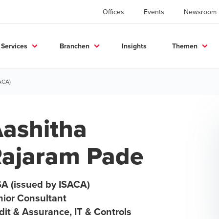
Offices
Events
Newsroom
Services
Branchen
Insights
Themen
ACA)
ashitha
ajaram Pade
SA (issued by ISACA)
nior Consultant
it & Assurance, IT & Controls