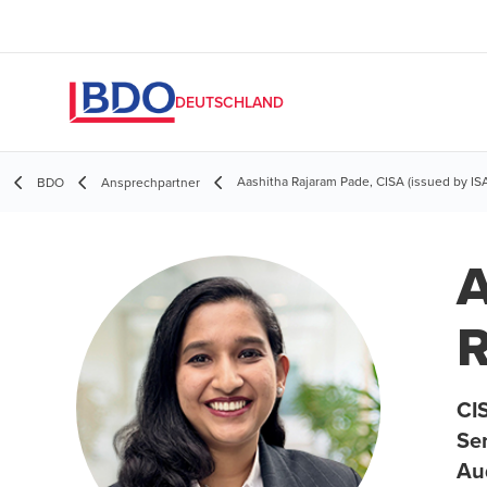
DEUTSCHLAND
Aashitha Rajaram Pade, CISA (issued by IS
BDO
Ansprechpartner
A
R
CI
Se
Aud