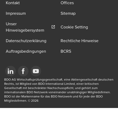
Kontakt
Offices
Impressum
Sitemap
Unser
Cookie Setting
Opens in a new window/tab
Hinweisgebersystem
Datenschutzerklärung
Rechtliche Hinweise
Auftragsbedingungen
BCRS
Opens in a new window/tab
BDO AG Wirtschaftsprüfungsgesellschaft, eine Aktiengesellschaft deutschen 
Opens in a new window/tab
Opens in a new window/tab
Rechts, ist Mitglied von BDO International Limited, einer britischen 
Gesellschaft mit beschränkter Nachschusspflicht, und gehört zum 
internationalen BDO Netzwerk voneinander unabhängiger Mitgliedsfirmen. 
BDO ist der Markenname für das BDO Netzwerk und für jede der BDO 
Mitgliedsfirmen.​ © 2026