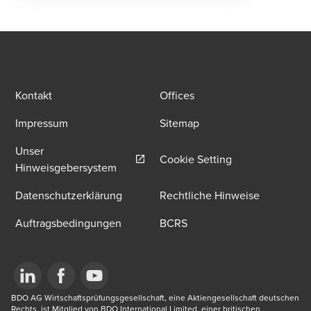
Kontakt
Offices
Impressum
Sitemap
Unser
Cookie Setting
Opens in a new window/tab
Hinweisgebersystem
Datenschutzerklärung
Rechtliche Hinweise
Auftragsbedingungen
BCRS
Opens in a new window/tab
BDO AG Wirtschaftsprüfungsgesellschaft, eine Aktiengesellschaft deutschen 
Opens in a new window/tab
Opens in a new window/tab
Rechts, ist Mitglied von BDO International Limited, einer britischen 