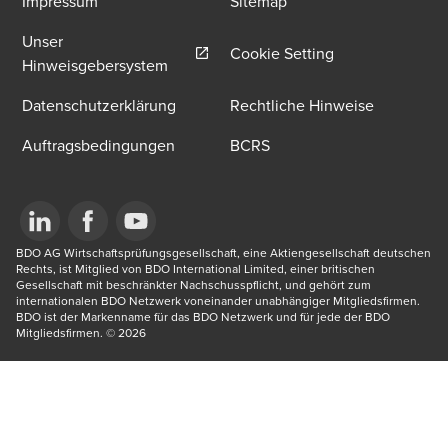
Impressum
Sitemap
Unser
Cookie Setting
Opens in a new window/tab
Hinweisgebersystem
Datenschutzerklärung
Rechtliche Hinweise
Auftragsbedingungen
BCRS
Opens in a new window/tab
BDO AG Wirtschaftsprüfungsgesellschaft, eine Aktiengesellschaft deutschen 
Opens in a new window/tab
Opens in a new window/tab
Rechts, ist Mitglied von BDO International Limited, einer britischen 
Gesellschaft mit beschränkter Nachschusspflicht, und gehört zum 
internationalen BDO Netzwerk voneinander unabhängiger Mitgliedsfirmen. 
BDO ist der Markenname für das BDO Netzwerk und für jede der BDO 
Mitgliedsfirmen.​ © 2026