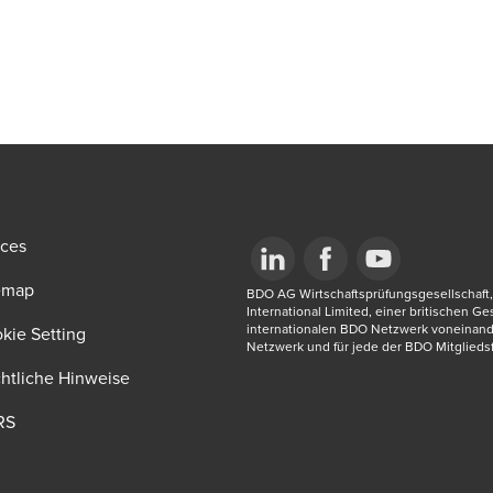
ices
emap
Opens in a new window/tab
BDO AG Wirtschaftsprüfungsgesellschaft, 
Opens in a new window/tab
Opens in a new win
International Limited, einer britischen G
internationalen BDO Netzwerk voneinand
new window/tab
kie Setting
Netzwerk und für jede der BDO Mitgliedsf
htliche Hinweise
RS