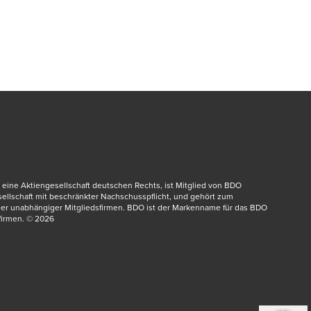
eine Aktiengesellschaft deutschen Rechts, ist Mitglied von BDO 
dow/tab
esellschaft mit beschränkter Nachschusspflicht, und gehört zum 
er unabhängiger Mitgliedsfirmen. BDO ist der Markenname für das BDO 
irmen.​ © 2026