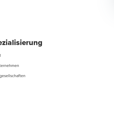
zialisierung
B
nternehmen
gesellschaften