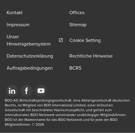
Kontakt
Offices
Impressum
Sitemap
Unser
Cookie Setting
Opens in a new window/tab
Hinweisgebersystem
Datenschutzerklärung
Rechtliche Hinweise
Auftragsbedingungen
BCRS
Opens in a new window/tab
BDO AG Wirtschaftsprüfungsgesellschaft, eine Aktiengesellschaft deutschen 
Opens in a new window/tab
Opens in a new window/tab
Rechts, ist Mitglied von BDO International Limited, einer britischen 
Gesellschaft mit beschränkter Nachschusspflicht, und gehört zum 
internationalen BDO Netzwerk voneinander unabhängiger Mitgliedsfirmen. 
BDO ist der Markenname für das BDO Netzwerk und für jede der BDO 
Mitgliedsfirmen.​ © 2026