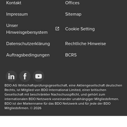
Kontakt
Offices
Impressum
Sitemap
Unser
Cookie Setting
Opens in a new window/tab
Hinweisgebersystem
Datenschutzerklärung
Rechtliche Hinweise
Auftragsbedingungen
BCRS
Opens in a new window/tab
BDO AG Wirtschaftsprüfungsgesellschaft, eine Aktiengesellschaft deutschen 
Opens in a new window/tab
Opens in a new window/tab
Rechts, ist Mitglied von BDO International Limited, einer britischen 
Gesellschaft mit beschränkter Nachschusspflicht, und gehört zum 
internationalen BDO Netzwerk voneinander unabhängiger Mitgliedsfirmen. 
BDO ist der Markenname für das BDO Netzwerk und für jede der BDO 
Mitgliedsfirmen.​ © 2026