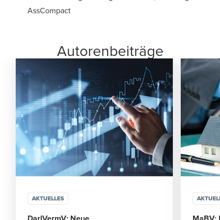
AssCompact
Autorenbeiträge
AKTUELLES
AKTUEL
DarlVermV: Neue
MaBV: 