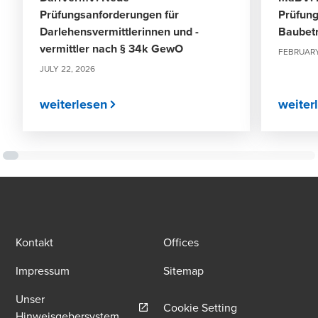
Prüfungsanforderungen für
Prüfung
Darlehensvermittlerinnen und -
Baubet
vermittler nach § 34k GewO
FEBRUARY
JULY 22, 2026
weiterlesen
weiter
Kontakt
Offices
Impressum
Sitemap
Unser
Cookie Setting
Opens in a new window/tab
Hinweisgebersystem