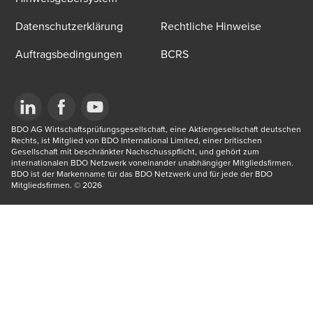
Datenschutzerklärung
Rechtliche Hinweise
Auftragsbedingungen
BCRS
Opens in a new window/tab
BDO AG Wirtschaftsprüfungsgesellschaft, eine Aktiengesellschaft deutschen 
Opens in a new window/tab
Opens in a new window/tab
Rechts, ist Mitglied von BDO International Limited, einer britischen 
Gesellschaft mit beschränkter Nachschusspflicht, und gehört zum 
internationalen BDO Netzwerk voneinander unabhängiger Mitgliedsfirmen. 
BDO ist der Markenname für das BDO Netzwerk und für jede der BDO 
Mitgliedsfirmen.​ © 2026