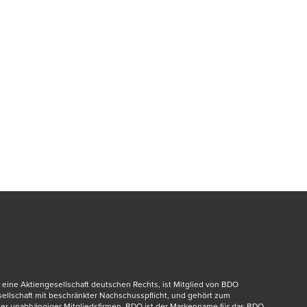
eine Aktiengesellschaft deutschen Rechts, ist Mitglied von BDO 
dow/tab
esellschaft mit beschränkter Nachschusspflicht, und gehört zum 
er unabhängiger Mitgliedsfirmen. BDO ist der Markenname für das BDO 