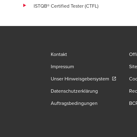
ISTQB® Certified Tester (CTFL)
Kontakt
Off
Impressum
Sit
Opens in a 
Unser Hinweisgebersystem
Coo
Datenschutzerklärung
Rec
Auftragsbedingungen
BC