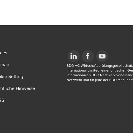
ices
emap
Opens in a new window/tab
BDO AG Wirtschaftsprüfungsgesellschaft, 
Opens in a new window/tab
Opens in a new win
International Limited, einer britischen G
internationalen BDO Netzwerk voneinand
new window/tab
kie Setting
Netzwerk und für jede der BDO Mitgliedsf
htliche Hinweise
RS