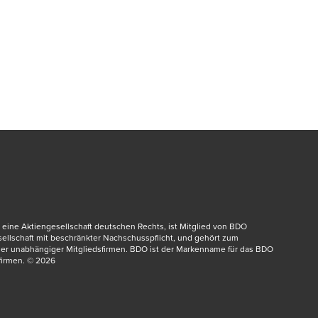
eine Aktiengesellschaft deutschen Rechts, ist Mitglied von BDO 
dow/tab
esellschaft mit beschränkter Nachschusspflicht, und gehört zum 
er unabhängiger Mitgliedsfirmen. BDO ist der Markenname für das BDO 
irmen.​ © 2026