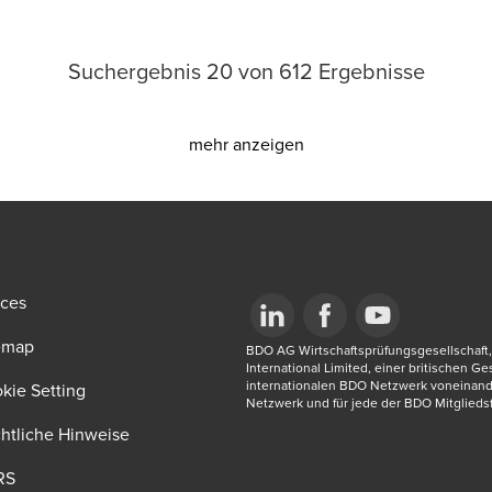
Suchergebnis
20
von
612
Ergebnisse
mehr anzeigen
ices
emap
Opens in a new window/tab
BDO AG Wirtschaftsprüfungsgesellschaft, 
Opens in a new window/tab
Opens in a new win
International Limited, einer britischen G
internationalen BDO Netzwerk voneinand
new window/tab
kie Setting
Netzwerk und für jede der BDO Mitgliedsf
htliche Hinweise
RS