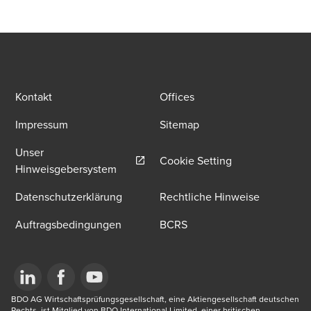
Kontakt
Offices
Impressum
Sitemap
Unser
Cookie Setting
Opens in a new window/tab
Hinweisgebersystem
Datenschutzerklärung
Rechtliche Hinweise
Auftragsbedingungen
BCRS
Opens in a new window/tab
BDO AG Wirtschaftsprüfungsgesellschaft, eine Aktiengesellschaft deutschen 
Opens in a new window/tab
Opens in a new window/tab
Rechts, ist Mitglied von BDO International Limited, einer britischen 