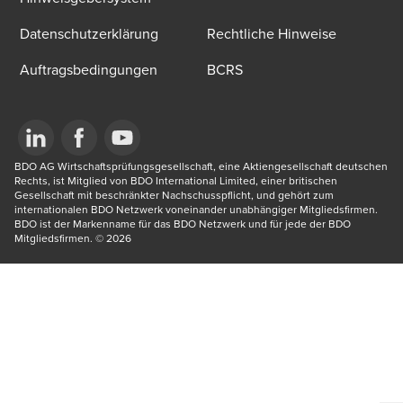
Datenschutzerklärung
Rechtliche Hinweise
Auftragsbedingungen
BCRS
Opens in a new window/tab
BDO AG Wirtschaftsprüfungsgesellschaft, eine Aktiengesellschaft deutschen 
Opens in a new window/tab
Opens in a new window/tab
Rechts, ist Mitglied von BDO International Limited, einer britischen 
Gesellschaft mit beschränkter Nachschusspflicht, und gehört zum 
internationalen BDO Netzwerk voneinander unabhängiger Mitgliedsfirmen. 
BDO ist der Markenname für das BDO Netzwerk und für jede der BDO 
Mitgliedsfirmen.​ © 2026