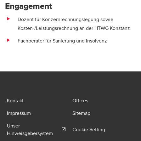
Engagement
Dozent für Konzernrechnungslegung sowie
Kosten-/Leistungsrechnung an der HTWG Konstanz
Fachberater für Sanierung und Insolvenz
Kontakt
Offices
Impressum
Sitemap
Unser
Cookie Setting
Opens in a new window/tab
Hinweisgebersystem