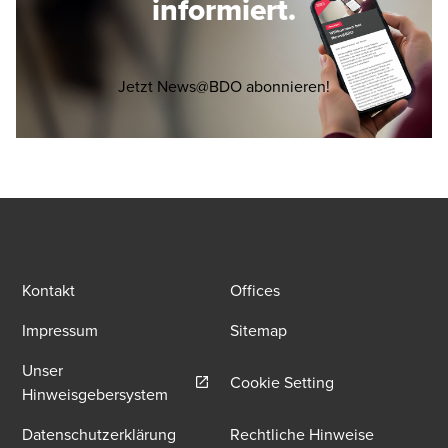
informiert.
Opens in a new 
Jetzt News@BDO abonnieren!
Kontakt
Offices
Impressum
Sitemap
Unser
Cookie Setting
Opens in a new window/tab
Hinweisgebersystem
Datenschutzerklärung
Rechtliche Hinweise