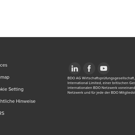
ices
emap
Opens in a new window/tab
BDO AG Wirtschaftsprüfungsgesellschaft, 
Opens in a new window/tab
Opens in a new win
International Limited, einer britischen G
internationalen BDO Netzwerk voneinand
new window/tab
kie Setting
Netzwerk und für jede der BDO Mitgliedsf
htliche Hinweise
RS