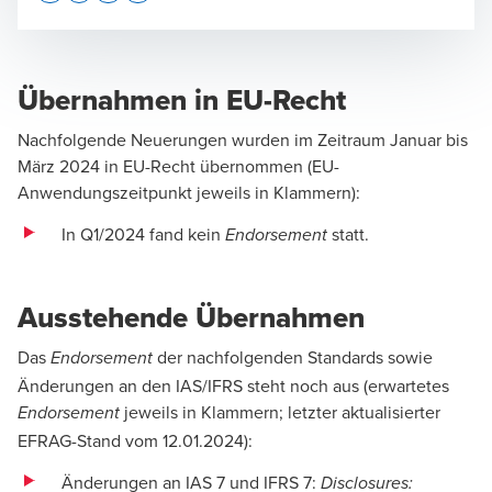
Opens In A New Window/tab
Opens In A New Window/tab
Opens In A New Window/tab
Opens In A New Window/tab
Übernahmen in EU-Recht
Dr. Jens Freiberg
Nachfolgende Neuerungen wurden im Zeitraum Januar bis
März 2024 in EU-Recht übernommen (EU-
Wirtschaftsprüfer, Mitglied des Vorstands
Anwendungszeitpunkt jeweils in Klammern):
In Q1/2024 fand kein
statt.
Endorsement
Ausstehende Übernahmen
Jana Michel
Das
der nachfolgenden Standards sowie
Direktorin, Technical Accounting Center of Excellence
Endorsement
Änderungen an den IAS/IFRS steht noch aus (erwartetes
jeweils in Klammern; letzter aktualisierter
Endorsement
EFRAG-Stand vom 12.01.2024):
Änderungen an IAS 7 und IFRS 7:
Disclosures: