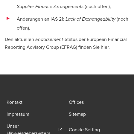
(noch offen);
Supplier Finance Arrangements
Melanie Schunk
Wirtschaftsprüferin, Partnerin, Accounting & Reporting
Änderungen an IAS 21:
(noch
Lack of Exchangeability
Advisory Group
offen).
Den aktuellen
-Status der European Financial
Endorsement
Reporting Advisory Group (EFRAG) finden Sie
hier
.
Stefan Schaden
Wirtschaftsprüfer, Steuerberater, Partner, Accounting &
Reporting Advisory Group
Kontakt
Offices
Impressum
Sitemap
Unser
Cookie Setting
Opens in a new window/tab
Hinweisgebersystem