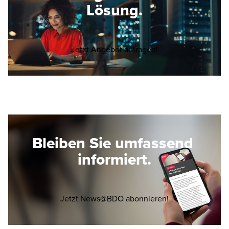
Lösung.
Opens in a new wi
Jetzt Angebot anfragen!
Bleiben Sie umfassend
informiert.
Opens in a new 
Jetzt News@BDO abonnieren!