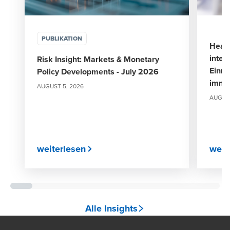
PUBLIKATION
Heal
integ
Risk Insight: Markets & Monetary
Einri
Policy Developments - July 2026
immer
AUGUST 5, 2026
AUGUST
weiterlesen
weit
Alle Insights