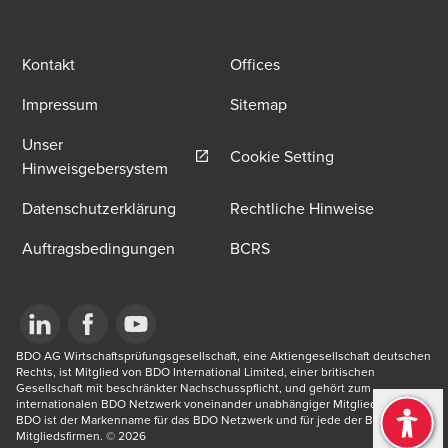
Kontakt
Offices
Impressum
Sitemap
Unser
Cookie Setting
Opens in a new window/tab
Hinweisgebersystem
Datenschutzerklärung
Rechtliche Hinweise
Auftragsbedingungen
BCRS
Opens in a new window/tab
BDO AG Wirtschaftsprüfungsgesellschaft, eine Aktiengesellschaft deutschen 
Opens in a new window/tab
Opens in a new window/tab
Rechts, ist Mitglied von BDO International Limited, einer britischen 
Gesellschaft mit beschränkter Nachschusspflicht, und gehört zum 
internationalen BDO Netzwerk voneinander unabhängiger Mitgliedsfirmen. 
BDO ist der Markenname für das BDO Netzwerk und für jede der BDO 
Mitgliedsfirmen.​ © 2026