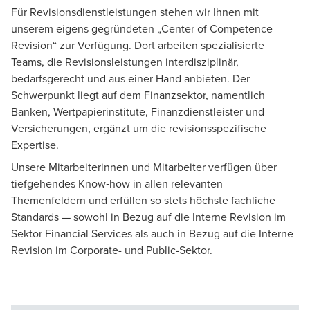
Beseitigung identifizierter aufsichtlicher Mängel oder
Risikocontrolling, ESG, Tax, Krypto, Modellvalidierung,
Für Revisionsdienstleistungen stehen wir Ihnen mit
Organisationsrichtlinien. Ihre festen
der Optimierung Ihrer Revisionsprozesse. Als
Bewertung komplexer Instrumente). Prüfungen führen
unserem eigens gegründeten „Center of Competence
Ansprechpartnerinnen und Ansprechpartner von BDO
integrierte Prüfungs- und Beratungsgesellschaft
wir eigenständig oder gemeinsam mit Ihrem Team
Revision“ zur Verfügung. Dort arbeiten spezialisierte
koordinieren bei Bedarf unsere Spezialistinnen und
liefern wir praxisnahe Lösungen und schulen Ihr Team
durch, der Umfang unserer Services richtet sich ganz
Teams, die Revisionsleistungen interdisziplinär,
Spezialisten, um das passende Prüfungs- bzw.
zu fachlichen und regulatorischen Themen — remote
nach Ihrem Bedarf.
bedarfsgerecht und aus einer Hand anbieten. Der
Fachteam zusammenzustellen. Die Dokumentation
oder vor Ort, individuell oder in Gruppen. Zudem
Schwerpunkt liegt auf dem Finanzsektor, namentlich
führen wir in der Regel in unserer
bieten wir Prüfungen zur Zertifizierung Ihres Internen
Banken, Wertpapierinstitute, Finanzdienstleister und
Prüfungssoftware durch und stellen sie Ihnen bei
Revisionssystems nach IDW PS 983 bzw. DIIR
Versicherungen
, ergänzt um die revisionsspezifische
Bedarf zur Verfügung.
Revisionsstandard Nr. 3 an.
Expertise.
Unsere Mitarbeiterinnen und Mitarbeiter verfügen über
tiefgehendes Know‑how in allen relevanten
Themenfeldern und erfüllen so stets höchste fachliche
Standards — sowohl in Bezug auf die Interne Revision im
Sektor Financial Services als auch in Bezug auf die
Interne
Revision im Corporate- und Public-Sektor
.