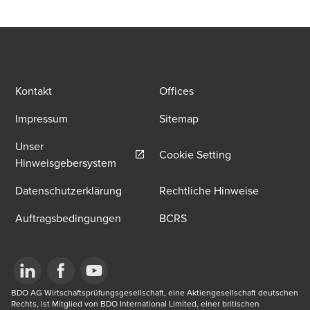
Kontakt
Offices
Impressum
Sitemap
Unser
Cookie Setting
Opens in a new window/tab
Hinweisgebersystem
Datenschutzerklärung
Rechtliche Hinweise
Auftragsbedingungen
BCRS
Opens in a new window/tab
BDO AG Wirtschaftsprüfungsgesellschaft, eine Aktiengesellschaft deutschen 
Opens in a new window/tab
Opens in a new window/tab
Rechts, ist Mitglied von BDO International Limited, einer britischen 