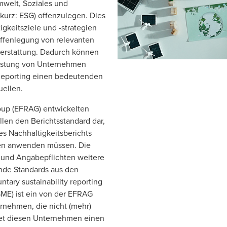
mwelt, Soziales und
kurz: ESG) offenzulegen. Dies
igkeitsziele und -strategien
ffenlegung von relevanten
terstattung. Dadurch können
leistung von Unternehmen
Reporting einen bedeutenden
uellen.
oup (EFRAG) entwickelten
llen den Berichtsstandard dar,
s Nachhaltigkeitsberichts
onen anwenden müssen. Die
und Angabepflichten weitere
nde Standards aus den
tary sustainability reporting
SME) ist ein von der EFRAG
ernehmen, die nicht (mehr)
ietet diesen Unternehmen einen