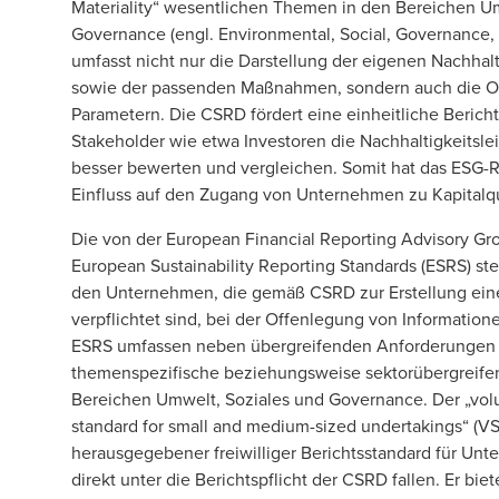
Materiality“ wesentlichen Themen in den Bereichen U
Governance (engl. Environmental, Social, Governance, 
umfasst nicht nur die Darstellung der eigenen Nachhalt
sowie der passenden Maßnahmen, sondern auch die O
Parametern. Die CSRD fördert eine einheitliche Berich
Stakeholder wie etwa Investoren die Nachhaltigkeits
besser bewerten und vergleichen. Somit hat das ESG-
Einfluss auf den Zugang von Unternehmen zu Kapitalq
Die von der European Financial Reporting Advisory Gr
European Sustainability Reporting Standards (ESRS) ste
den Unternehmen, die gemäß CSRD zur Erstellung eine
verpflichtet sind, bei der Offenlegung von Informati
ESRS umfassen neben übergreifenden Anforderungen 
themenspezifische beziehungsweise sektorübergreife
Bereichen Umwelt, Soziales und Governance. Der „volun
standard for small and medium-sized undertakings“ (V
herausgegebener freiwilliger Berichtsstandard für Unt
direkt unter die Berichtspflicht der CSRD fallen. Er b