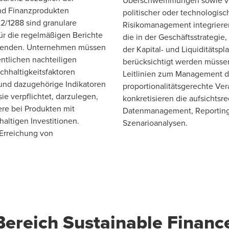
Überschwemmungen sowie von 
und Finanzprodukten
politischer oder technologis
22/1288 sind granulare
Risikomanagement integrieren.
ür die regelmäßigen Berichte
die in der Geschäftsstrategi
uwenden. Unternehmen müssen
der Kapital- und Liquiditätsp
entlichen nachteiligen
berücksichtigt werden müsse
chhaltigkeitsfaktoren
Leitlinien zum Management d
 und dazugehörige Indikatoren
proportionalitätsgerechte V
ie verpflichtet, darzulegen,
konkretisieren die aufsichts
ere bei Produkten mit
Datenmanagement, Reporting,
altigen Investitionen.
Szenarioanalysen.
Erreichung von
ereich Sustainable Financ