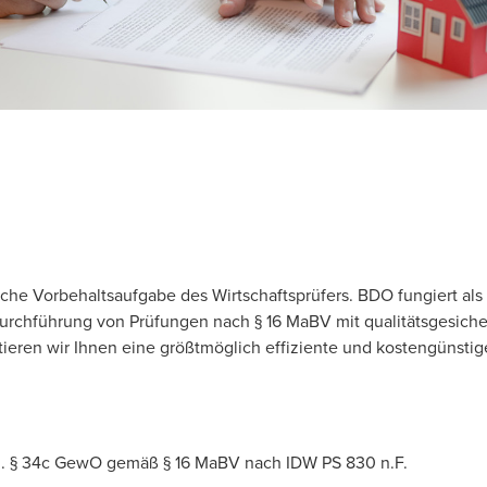
che Vorbehaltsaufgabe des Wirtschaftsprüfers. BDO fungiert als 
Durchführung von Prüfungen nach § 16 MaBV mit qualitätsgesich
eren wir Ihnen eine größtmöglich effiziente und kostengünstige 
.d. § 34c GewO gemäß § 16 MaBV nach IDW PS 830 n.F.