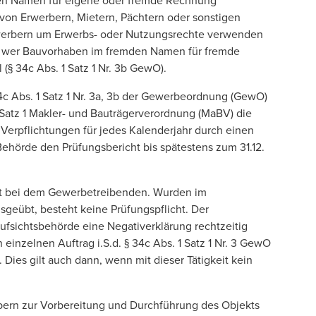
enen Namen für eigene oder fremde Rechnung
on Erwerbern, Mietern, Pächtern oder sonstigen
erbern um Erwerbs- oder Nutzungsrechte verwenden
ilt, wer Bauvorhaben im fremden Namen für fremde
(§ 34c Abs. 1 Satz 1 Nr. 3b GewO).
c Abs. 1 Satz 1 Nr. 3a, 3b der Gewerbeordnung (
GewO
)
 Satz 1 Makler- und Bauträgerverordnung (MaBV) die
Verpflichtungen für jedes Kalenderjahr durch einen
ehörde den Prüfungsbericht bis spätestens zum 31.12.
iegt bei dem Gewerbetreibenden. Wurden im
usgeübt, besteht keine Prüfungspflicht. Der
ufsichtsbehörde eine Negativerklärung rechtzeitig
inzelnen Auftrag i.S.d. § 34c Abs. 1 Satz 1 Nr. 3 GewO
 Dies gilt auch dann, wenn mit dieser Tätigkeit kein
ern zur Vorbereitung und Durchführung des Objekts