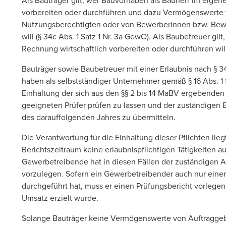
Als Bauträger gilt, wer Bauvorhaben als Bauherr im eig
vorbereiten oder durchführen und dazu Vermögenswerte v
Nutzungsberechtigten oder von Bewerberinnen bzw. Bew
will (§ 34c Abs. 1 Satz 1 Nr. 3a GewO). Als Baubetreuer g
Rechnung wirtschaftlich vorbereiten oder durchführen will 
Bauträger sowie Baubetreuer mit einer Erlaubnis nach § 34
haben als selbstständiger Unternehmer gemäß § 16 Abs. 1
Einhaltung der sich aus den §§ 2 bis 14 MaBV ergebenden 
geeigneten Prüfer prüfen zu lassen und der zuständigen B
des darauffolgenden Jahres zu übermitteln.
Die Verantwortung für die Einhaltung dieser Pflichten l
Berichtszeitraum keine erlaubnispflichtigen Tätigkeiten a
Gewerbetreibende hat in diesen Fällen der zuständigen A
vorzulegen. Sofern ein Gewerbetreibender auch nur einen e
durchgeführt hat, muss er einen Prüfungsbericht vorlegen.
Umsatz erzielt wurde.
Solange Bauträger keine Vermögenswerte von Auftraggeb