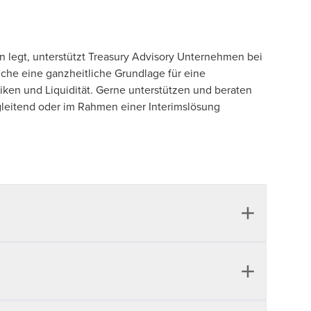
 legt, unterstützt Treasury Advisory Unternehmen bei
che eine ganzheitliche Grundlage für eine
siken und Liquidität. Gerne unterstützen und beraten
gleitend oder im Rahmen einer Interimslösung
Bewertungseinheiten nach HGB, Hedge Accounting
rch den Abschluss von freistehenden derivativen
t, um Risiken zu mitigieren und Ergebnisstabilität