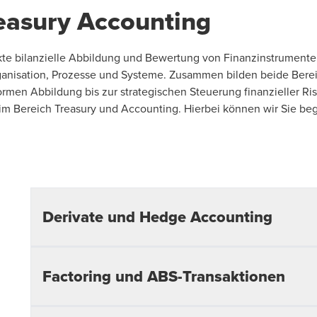
reasury Accounting
te bilanzielle Abbildung und Bewertung von Finanzinstrumenten
rganisation, Prozesse und Systeme. Zusammen bilden beide Berei
ormen Abbildung bis zur strategischen Steuerung finanzieller Ri
 im Bereich Treasury und Accounting. Hierbei können wir Sie be
Derivate und Hedge Accounting
Die bilanzielle Absicherung mittels Anwendung von 
Factoring und ABS-Transaktionen
nach IFRS sowie die reine ökonomische Absicherung du
Finanzinstrumenten ist zentral für das Risikomanagemen