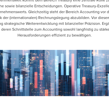
ehmenswelt kommt dem Bereich Treasury eine zentrale Rolle zu: Er
e sowie bilanzielle Entscheidungen. Operative Treasury-Exzellenz
rnehmenswerts. Gleichzeitig steht der Bereich Accounting vor d
k der (internationalen) Rechnungslegung abzubilden. Vor diese
 strategische Weiterentwicklung mit bilanzieller Präzision. Ergä
eren Schnittstelle zum Accounting sowohl langfristig zu stärken
Herausforderungen effizient zu bewältigen.