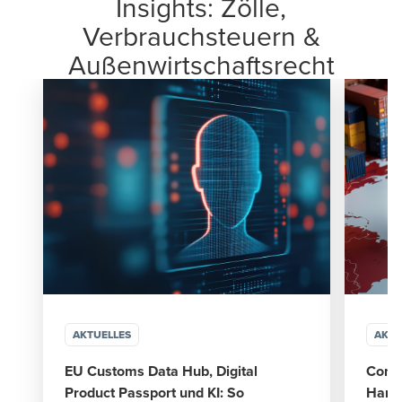
Insights: Zölle,
Verbrauchsteuern &
Außenwirtschaftsrecht
AKTUELLES
AKTU
EU Customs Data Hub, Digital
Compl
Product Passport und KI: So
Hande