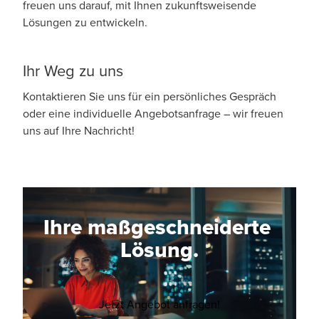
freuen uns darauf, mit Ihnen zukunftsweisende
Unternehmens-Check-Up, Due-Diligence-
Durchführung von Unternehmens-Check-
Lösungen zu entwickeln.
Prüfungen)
Ups und Due-Diligence-Prüfungen
Schulungen und Workshops
Schulungen und Trainings für Ihre
Ihr Weg zu uns
Beratung zum US-Exportkontrollrecht
Mitarbeiter
Kontaktieren Sie uns für ein persönliches Gespräch
Unterstützung bei der Erstellung und
oder eine individuelle Angebotsanfrage – wir freuen
uns auf Ihre Nachricht!
Abgabe der Meldungen gemäß der
Außenwirtschaftsverordnung (AWV),
einschließlich der relevanten Prüfungen,
Dokumentationen und rechtlichen
Bewertungen
Ihre maßgeschneiderte
Lösung.
Opens in a new wi
Jetzt Angebot anfragen!