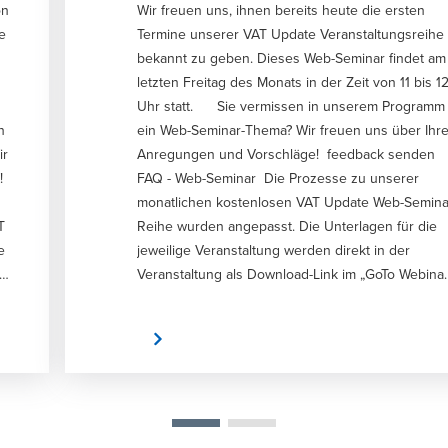
on
Wir freuen uns, ihnen bereits heute die ersten
e
Termine unserer VAT Update Veranstaltungsreihe
bekannt zu geben. Dieses Web-Seminar findet am
letzten Freitag des Monats in der Zeit von 11 bis 1
Uhr statt. Sie vermissen in unserem Programm
n
ein Web-Seminar-Thema? Wir freuen uns über Ihr
ir
Anregungen und Vorschläge! feedback senden
e!
FAQ - Web-Seminar Die Prozesse zu unserer
monatlichen kostenlosen VAT Update Web-Semina
T
Reihe wurden angepasst. Die Unterlagen für die
e
jeweilige Veranstaltung werden direkt in der
Veranstaltung als Download-Link im „GoTo Webinar
Tool bereitgestellt. Sie finden dort während der
Veranstaltung den Link zu den Unterlagen. Wir
Anmelden
bitten um Verständnis, dass ausschließlich unsere
Teilnehmer die Präsentation zu unserem
kostenlosen Web-Seminar erhalten. Eine
Aufzeichnung der Veranstaltung wird für ein
kostenloses Update nicht mehr vorgenommen un