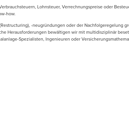
Verbrauchsteuern
,
Lohnsteuer
,
Verrechnungspreise
oder Besteu
now-how.
(
Restructuring
), -neugründungen oder der
Nachfolgeregelung
gr
lche Herausforderungen bewältigen wir mit multidisziplinär bese
talanlage-Spezialisten, Ingenieuren oder
Versicherungsmathema