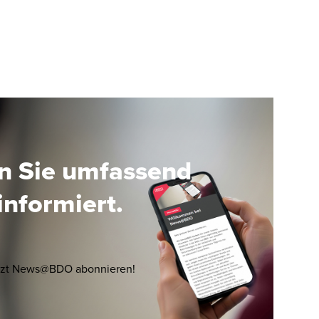
ist daher nicht mehr verfügbar; wir stehen aber
gerne für die Beantwortung von Rückfragen zur
Verfügung. Sie möchten ebenfalls per Mail über
die nächsten „VAT Updates“ informiert werden?
Dann registrieren Sie sich bei News@BDO unter
Events für "Umsatzsteuer | VAT Update". jetzt
registrieren Unsere Web-Seminare werden über
GoToWebinar abgebildet. Nach Registrierung
erhalten Sie eine Bestätigungsmail, die einen Link
en Sie umfassend
enthält, um Ihre Systemanforderungen für die
Teilnahme zu überprüfen. Die technische und
informiert.
administrative Betreuung vor, während und nach
der Veranstaltung erfolgt durch das BDO Events
t,
Team der BDO AG Wirtschaftsprüfungsgesellschaf
welches sie unter events@bdo.de erreichen
Opens in a new window/tab
tzt News@BDO abonnieren!
können. Anmeldung