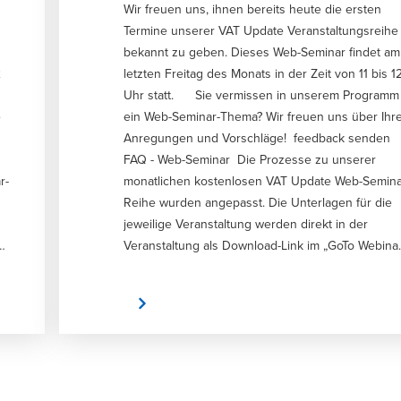
Wir freuen uns, ihnen bereits heute die ersten
Termine unserer VAT Update Veranstaltungsreihe
bekannt zu geben. Dieses Web-Seminar findet am
2
letzten Freitag des Monats in der Zeit von 11 bis 1
Uhr statt. Sie vermissen in unserem Programm
e
ein Web-Seminar-Thema? Wir freuen uns über Ihr
Anregungen und Vorschläge! feedback senden
FAQ - Web-Seminar Die Prozesse zu unserer
r-
monatlichen kostenlosen VAT Update Web-Semina
Reihe wurden angepasst. Die Unterlagen für die
jeweilige Veranstaltung werden direkt in der
“
Veranstaltung als Download-Link im „GoTo Webina
Tool bereitgestellt. Sie finden dort während der
Veranstaltung den Link zu den Unterlagen. Wir
Anmelden
bitten um Verständnis, dass ausschließlich unsere
Teilnehmer die Präsentation zu unserem
kostenlosen Web-Seminar erhalten. Eine
Aufzeichnung der Veranstaltung wird für ein
d
kostenloses Update nicht mehr vorgenommen un