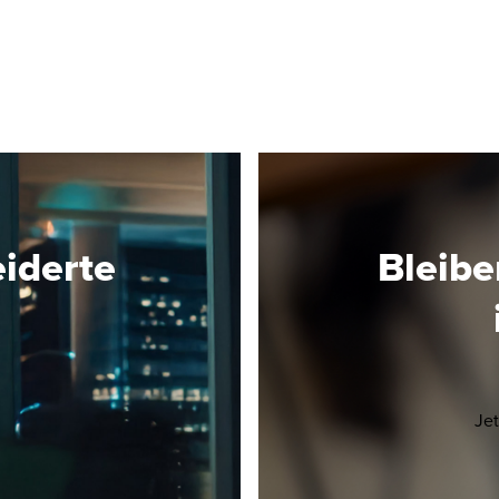
d
ist daher nicht mehr verfügbar; wir stehen aber
gerne für die Beantwortung von Rückfragen zur
Verfügung. Sie möchten ebenfalls per Mail über
die nächsten „VAT Updates“ informiert werden?
Dann registrieren Sie sich bei News@BDO unter
Events für "Umsatzsteuer | VAT Update". jetzt
registrieren Unsere Web-Seminare werden über
GoToWebinar abgebildet. Nach Registrierung
erhalten Sie eine Bestätigungsmail, die einen Link
eiderte
Bleib
enthält, um Ihre Systemanforderungen für die
Teilnahme zu überprüfen. Die technische und
administrative Betreuung vor, während und nach
der Veranstaltung erfolgt durch das BDO Events
Team der BDO AG Wirtschaftsprüfungsgesellschaf
,
welches sie unter events@bdo.de erreichen
Opens in a new window/tab
!
Je
können. Anmeldung