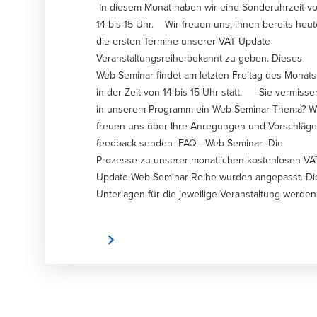
In diesem Monat haben wir eine Sonderuhrzeit v
14 bis 15 Uhr. Wir freuen uns, ihnen bereits heut
die ersten Termine unserer VAT Update
Veranstaltungsreihe bekannt zu geben. Dieses
Web-Seminar findet am letzten Freitag des Monats
in der Zeit von 14 bis 15 Uhr statt. Sie vermisse
in unserem Programm ein Web-Seminar-Thema? W
freuen uns über Ihre Anregungen und Vorschläg
feedback senden FAQ - Web-Seminar Die
Prozesse zu unserer monatlichen kostenlosen VA
Update Web-Seminar-Reihe wurden angepasst. Di
Unterlagen für die jeweilige Veranstaltung werden
direkt in der Veranstaltung als Download-Link im
„GoTo Webinar“ Tool bereitgestellt. Sie finden dort
Anmelden
während der Veranstaltung den Link zu den
Unterlagen. Wir bitten um Verständnis, dass
ausschließlich unsere Teilnehmer die Präsentation
zu unserem kostenlosen Web-Seminar erhalten.
Eine Aufzeichnung der Veranstaltung wird für ein