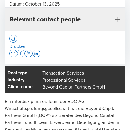
Datum:
October 13, 2025
Relevant contact people
Drucken
Opens In A New Window/tab
Opens In A New Window/tab
Opens In A New Window/tab
Opens In A New Window/tab
Deal type
Transaction Services
Frank Scholl
Industry
Professional Services
Chartered Financial Analyst, Partner, Deal Advisory
Client name
Beyond Capital Partners GmbH
Ein interdisziplinäres Team der BDO AG
Wirtschaftsprüfungsgesellschaft hat die Beyond Capital
Partners GmbH („BCP“) als Berater des Beyond Capital
Partners Fund III beim Erwerb einer Beteiligung an der in
Karlsfeld bei München ansässigen KLmed GmbH beraten.
Martin Studier