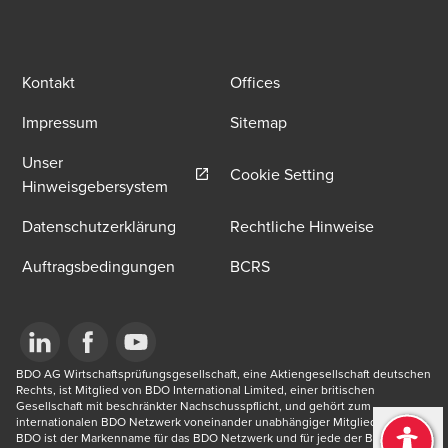
Kontakt
Offices
Impressum
Sitemap
Unser
Cookie Setting
Opens in a new window/tab
Hinweisgebersystem
Datenschutzerklärung
Rechtliche Hinweise
Auftragsbedingungen
BCRS
Opens in a new window/tab
BDO AG Wirtschaftsprüfungsgesellschaft, eine Aktiengesellschaft deutschen 
Opens in a new window/tab
Opens in a new window/tab
Rechts, ist Mitglied von BDO International Limited, einer britischen 
Gesellschaft mit beschränkter Nachschusspflicht, und gehört zum 
internationalen BDO Netzwerk voneinander unabhängiger Mitgliedsfirmen. 
BDO ist der Markenname für das BDO Netzwerk und für jede der BDO 