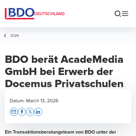
DEUTSCHLAND
2026
BDO berät AcadeMedia
GmbH bei Erwerb der
Docemus Privatschulen
Datum:
March 13, 2026
Opens In A New Window/tab
Opens In A New Window/tab
Opens In A New Window/tab
Opens In A New Window/tab
Ein Transaktionsberatungsteam von BDO unter der