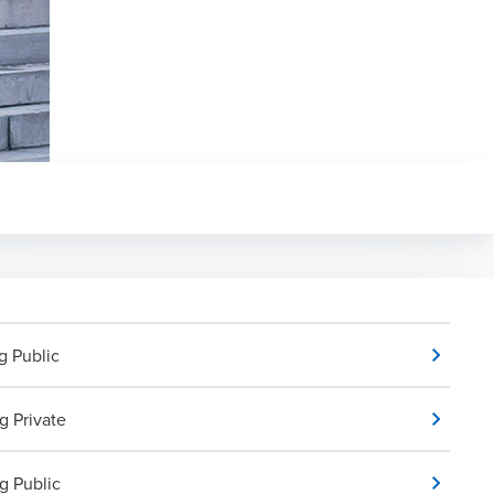
g Public
g Private
g Public