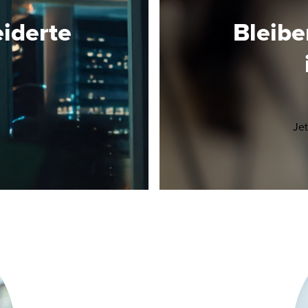
eiderte
Bleib
Opens in a new window/tab
!
Je