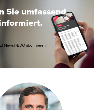
en Sie umfassend
informiert.
Opens in a new window/tab
tzt News@BDO abonnieren!